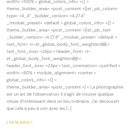
width= »100% » global_colors_info= »{} »
theme_builder_area= »post_content »][et_pb_column
type= »4_4″ _builder_version= »4.27.4″
_module_preset= »default » global_colors_info= »{} »
theme_builder_area= »post_content »][et_pb_text
_builder_version= »4.27.4″ _module_preset= »default »
text_font= »|–et_global_body_font_weight|on|||||| »
text_font_size= »24px » header_font= »|–
et_global_body_font_weight|on|||||| »
header_font_size= »24px » text_orientation= »justified »
width= »80% » module_alignment= »center »
global_colors_info= »{} »
theme_builder_area= »post_content »] « La photographie
est un art de l’observation. Il s’agit de trouver quelque
chose d’intéressant dans un lieu ordinaire. J’ai découvert
que cela a peu à voir avec les […]
Lire la suite »