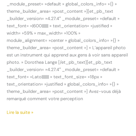
_module_preset= »default » global_colors_info= »{} »
theme_builder_area= »post_content »][et_pb_text
_builder_version= »4.27.4″ _module_preset= »default »
text_font= »|600||||||| » text_orientation= »justified »
width= »59% » max_width= »100% »
module_alignment= »center » global_colors_info= »{} »
theme_builder_area= »post_content »] « L’appareil photo
est un instrument qui apprend aux gens à voir sans appareil
photo. » Dorothea Lange [/et_pb_text][et_pb_text
_builder_version= »4.27.4″ _module_preset= »default »
text_font= »Lato|||||||| » text_font_size= »18px »
text_orientation= »justified » global_colors_info= »{} »
theme_builder_area= »post_content »] Avez-vous déjà
remarqué comment votre perception
Lire la suite »