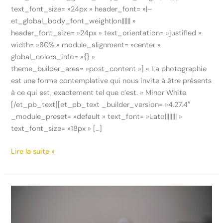
text_font_size= »24px » header_font= »|–
et_global_body_font_weight|on|||||| »
header_font_size= »24px » text_orientation= »justified »
width= »80% » module_alignment= »center »
global_colors_info= »{} »
theme_builder_area= »post_content »] « La photographie
est une forme contemplative qui nous invite à être présents
à ce qui est, exactement tel que c’est. » Minor White
[/et_pb_text][et_pb_text _builder_version= »4.27.4″
_module_preset= »default » text_font= »Lato|||||||| »
text_font_size= »18px » […]
Lire la suite »
Transformer
le
Regard