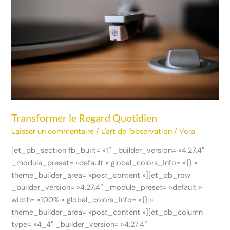
Quotidien
Transformer le Regard Quotidien
Laisser un commentaire
/
L'art de l'observation
/
Vora
[et_pb_section fb_built= »1″ _builder_version= »4.27.4″
_module_preset= »default » global_colors_info= »{} »
theme_builder_area= »post_content »][et_pb_row
_builder_version= »4.27.4″ _module_preset= »default »
width= »100% » global_colors_info= »{} »
theme_builder_area= »post_content »][et_pb_column
type= »4_4″ _builder_version= »4.27.4″