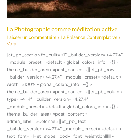
La Photographie comme méditation active
Laisser un commentaire
/
La Présence Contemplative
/
Vora
[et_pb_section fb_built= »1″ _builder_version= »4.27.4″
_module_preset= »default » global_colors_info= »{} »
theme_builder_area= »post_content »][et_pb_row
_builder_version= »4.27.4″ _module_preset= »default »
width= »100% » global_colors_info= »{} »
theme_builder_area= »post_content »][et_pb_column
type= »4_4″ _builder_version= »4.27.4″
_module_preset= »default » global_colors_info= »{} »
theme_builder_area= »post_content »
admin_label= »Colonne »][et_pb_text
_builder_version= »4.27.4″ _module_preset= »default »
text_font= »|–et_global_body_font_weight|on|||||| »