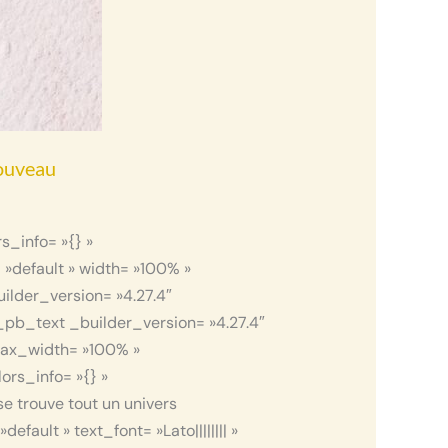
nouveau
s_info= »{} »
»default » width= »100% »
ilder_version= »4.27.4″
_pb_text _builder_version= »4.27.4″
 max_width= »100% »
ors_info= »{} »
e trouve tout un univers
ult » text_font= »Lato|||||||| »