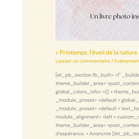
« Printemps, l’éveil de la natur
Laisser un commentaire
/
Evénemen
[et_pb_section fb_built= »1″ _build
theme_builder_area= »post_content 
global_colors_info= »{} » theme_bu
_module_preset= »default » global_
_module_preset= »default » text_font
module_alignment= »left » custom_ma
theme_builder_area= »post_content »
d’espérance. » Anonyme [/et_pb_text]