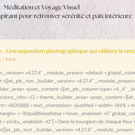
e » : Une exposition photographique qui célèbre le re
t
/
Vora
er_version= »4.27.4″ _module_preset= »default » global_color
»][et_pb_row _builder_version= »4.27.4″ _module_preset= 
ilder_area= »post_content »][et_pb_column type= »4_4″ _bu
colors_info= »{} » theme_builder_area= »post_content »][et
= »|600||||||| » text_orientation= »justified » width= »94% »
rgin= »-90px||||false|false » hover_enabled= »0″ global_col
 sticky_enabled= »0″] « Dans le bourgeon de chaque fleur s
[et_pb_text _builder_version= »4.27.4″ _module_preset= »defa