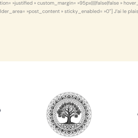
tion= »justified » custom_margin= »95px||||false|false » hove
der_area= »post_content » sticky_enabled= »0″] J’ai le plaisi
é