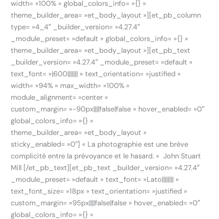
width= »100% » global_colors_info= »{} »
theme_builder_area= »et_body_layout »][et_pb_column
type= »4_4″ _builder_version= »4.27.4″
_module_preset= »default » global_colors_info= »{} »
theme_builder_area= »et_body_layout »][et_pb_text
_builder_version= »4.27.4″ _module_preset= »default »
text_font= »|600||||||| » text_orientation= »justified »
width= »94% » max_width= »100% »
module_alignment= »center »
custom_margin= »-90px||||false|false » hover_enabled= »0″
global_colors_info= »{} »
theme_builder_area= »et_body_layout »
sticky_enabled= »0″] « La photographie est une brève
complicité entre la prévoyance et le hasard. » John Stuart
Mill [/et_pb_text][et_pb_text _builder_version= »4.27.4″
_module_preset= »default » text_font= »Lato|||||||| »
text_font_size= »18px » text_orientation= »justified »
custom_margin= »95px||||false|false » hover_enabled= »0″
global_colors_info= »{} »