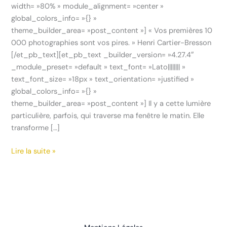
width= »80% » module_alignment= »center »
global_colors_info= »{} »
theme_builder_area= »post_content »] « Vos premières 10
000 photographies sont vos pires. » Henri Cartier-Bresson
[/et_pb_text][et_pb_text _builder_version= »4.27.4″
_module_preset= »default » text_font= »Lato|||||||| »
text_font_size= »18px » text_orientation= »justified »
global_colors_info= »{} »
theme_builder_area= »post_content »] Il y a cette lumière
particulière, parfois, qui traverse ma fenêtre le matin. Elle
transforme […]
Lire la suite »