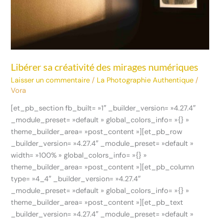
Libérer sa créativité des mirages numériques
Laisser un commentaire
/
La Photographie Authentique
/
Vora
[et_pb_section fb_built= »1″ _builder_version= »4.27.4″
_module_preset= »default » global_colors_info= »{} »
theme_builder_area= »post_content »][et_pb_row
_builder_version= »4.27.4″ _module_preset= »default »
width= »100% » global_colors_info= »{} »
theme_builder_area= »post_content »][et_pb_column
type= »4_4″ _builder_version= »4.27.4″
_module_preset= »default » global_colors_info= »{} »
theme_builder_area= »post_content »][et_pb_text
_builder_version= »4.27.4″ _module_preset= »default »